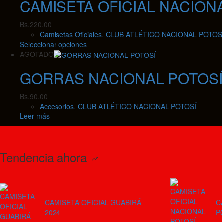
CAMISETA OFICIAL NACIONA
múltiples
la
variantes.
página
Las
Bs.
220,00
de
opciones
Camisetas Oficiales
,
CLUB ATLÉTICO NACIONAL POTOS
producto
se
Este
Seleccionar opciones
pueden
producto
AGOTADO
elegir
tiene
en
GORRAS NACIONAL POTOS
múltiples
la
variantes.
página
Las
Bs.
90,00
de
opciones
Accesorios
,
CLUB ATLÉTICO NACIONAL POTOSÍ
producto
se
Leer más
pueden
elegir
en
la
Tendencia ahora
página
de
producto
CAMISETA OFICIAL GUABIRÁ
C
2024
P