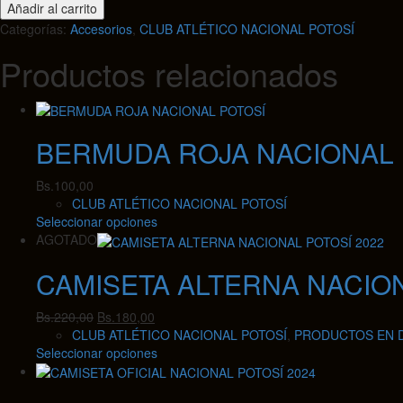
Añadir al carrito
POTOSÍ
Categorías:
Accesorios
,
CLUB ATLÉTICO NACIONAL POTOSÍ
cantidad
Productos relacionados
BERMUDA ROJA NACIONAL 
Bs.
100,00
CLUB ATLÉTICO NACIONAL POTOSÍ
Este
Seleccionar opciones
producto
AGOTADO
tiene
CAMISETA ALTERNA NACION
múltiples
variantes.
Las
El
El
Bs.
220,00
Bs.
180,00
opciones
precio
precio
CLUB ATLÉTICO NACIONAL POTOSÍ
,
PRODUCTOS EN 
se
original
actual
Este
Seleccionar opciones
pueden
era:
es:
producto
elegir
Bs.220,00.
Bs.180,00.
tiene
en