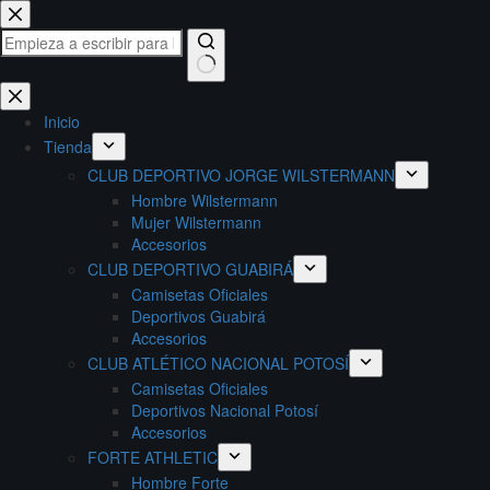
Saltar
al
contenido
Sin
resultados
Inicio
Tienda
CLUB DEPORTIVO JORGE WILSTERMANN
Hombre Wilstermann
Mujer Wilstermann
Accesorios
CLUB DEPORTIVO GUABIRÁ
Camisetas Oficiales
Deportivos Guabirá
Accesorios
CLUB ATLÉTICO NACIONAL POTOSÍ
Camisetas Oficiales
Deportivos Nacional Potosí
Accesorios
FORTE ATHLETIC
Hombre Forte