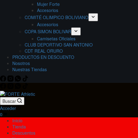
Mujer Forte
Accesorios
COMITÉ OLIMPICO BOLIVIANO
Accesorios
COPA SIMON BOLIVAR
Camisetas Oficiales
CLUB DEPORTIVO SAN ANTONIO
CDT REAL ORURO
PRODUCTOS EN DESCUENTO
Nosotros
Nuestras Tiendas
Buscar
Acceder
Carro
0
de
Inicio
compra
Tienda
Descuentos