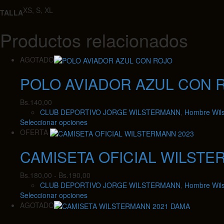
XS, S, XL
TALLA
Productos relacionados
AGOTADO
POLO AVIADOR AZUL CON 
Bs.
140,00
CLUB DEPORTIVO JORGE WILSTERMANN
,
Hombre Wil
Este
Seleccionar opciones
producto
OFERTA
tiene
CAMISETA OFICIAL WILSTE
múltiples
variantes.
Las
Rango
Bs.
180,00
-
Bs.
190,00
opciones
de
CLUB DEPORTIVO JORGE WILSTERMANN
,
Hombre Wil
se
Este
precios:
Seleccionar opciones
pueden
producto
desde
AGOTADO
elegir
tiene
Bs.180,00
en