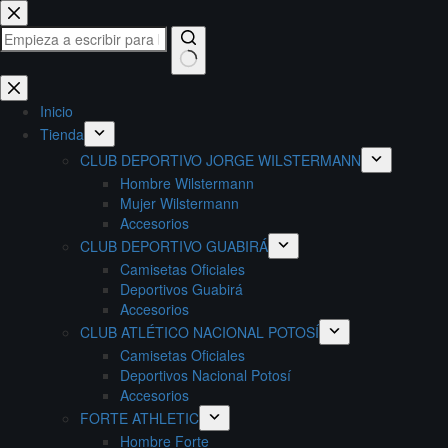
Saltar
al
contenido
Sin
resultados
Inicio
Tienda
CLUB DEPORTIVO JORGE WILSTERMANN
Hombre Wilstermann
Mujer Wilstermann
Accesorios
CLUB DEPORTIVO GUABIRÁ
Camisetas Oficiales
Deportivos Guabirá
Accesorios
CLUB ATLÉTICO NACIONAL POTOSÍ
Camisetas Oficiales
Deportivos Nacional Potosí
Accesorios
FORTE ATHLETIC
Hombre Forte