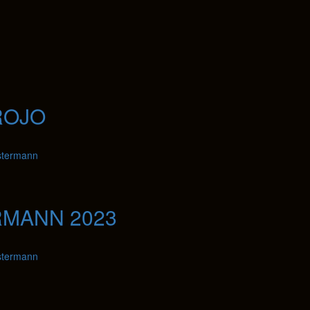
ROJO
stermann
RMANN 2023
stermann