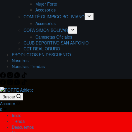
Mujer Forte
Accesorios
COMITÉ OLIMPICO BOLIVIANO
Accesorios
COPA SIMON BOLIVAR
Camisetas Oficiales
CLUB DEPORTIVO SAN ANTONIO
CDT REAL ORURO
PRODUCTOS EN DESCUENTO
Nosotros
Nuestras Tiendas
Buscar
Acceder
Carro
0
de
Inicio
compra
Tienda
Descuentos