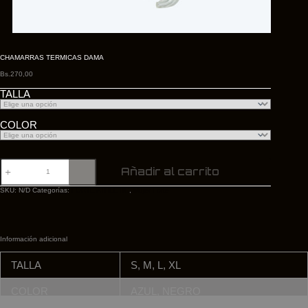
CHAMARRAS TERMICAS DAMA
Bs.
270,00
TALLA
COLOR
CHAMARRAS
Añadir al carrito
TERMICAS
DAMA
SKU:
N/D
Categorías:
FORTE ATHLETIC
,
Mujer Forte
cantidad
Información adicional
TALLA
S, M, L, XL
COLOR
AZUL, NEGRO