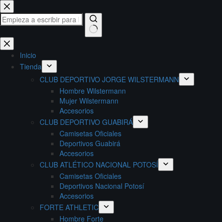
Saltar
al
contenido
Sin
resultados
Inicio
Tienda
CLUB DEPORTIVO JORGE WILSTERMANN
Hombre Wilstermann
Mujer Wilstermann
Accesorios
CLUB DEPORTIVO GUABIRÁ
Camisetas Oficiales
Deportivos Guabirá
Accesorios
CLUB ATLÉTICO NACIONAL POTOSÍ
Camisetas Oficiales
Deportivos Nacional Potosí
Accesorios
FORTE ATHLETIC
Hombre Forte