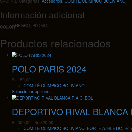
SKU:
N/D
Categorías:
Accesorios
,
COMITÉ OLIMPICO BOLIVIANO
cantidad
Información adicional
NEGRO, PLOMO
COLOR
Productos relacionados
POLO PARIS 2024
Bs.
150,00
COMITÉ OLIMPICO BOLIVIANO
Este
Seleccionar opciones
producto
tiene
DEPORTIVO RIVAL BLANCA R
múltiples
variantes.
Las
Rango
Bs.
300,00
-
Bs.
320,00
opciones
de
COMITÉ OLIMPICO BOLIVIANO
,
FORTE ATHLETIC
,
Hom