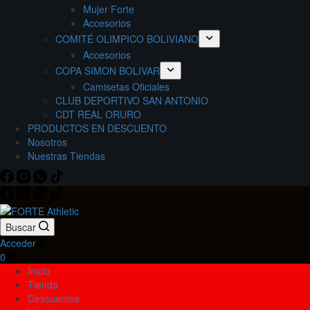
Mujer Forte
Accesorios
COMITÉ OLIMPICO BOLIVIANO
Accesorios
COPA SIMON BOLIVAR
Camisetas Oficiales
CLUB DEPORTIVO SAN ANTONIO
CDT REAL ORURO
PRODUCTOS EN DESCUENTO
Nosotros
Nuestras Tiendas
Buscar
Acceder
Carro
0
de
Inicio
compra
Tienda
Descuentos