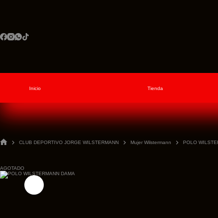
Saltar
al
contenido
Inicio
Tienda
CLUB DEPORTIVO JORGE WILSTERMANN
Mujer Wilstermann
POLO WILST
Inicio
AGOTADO