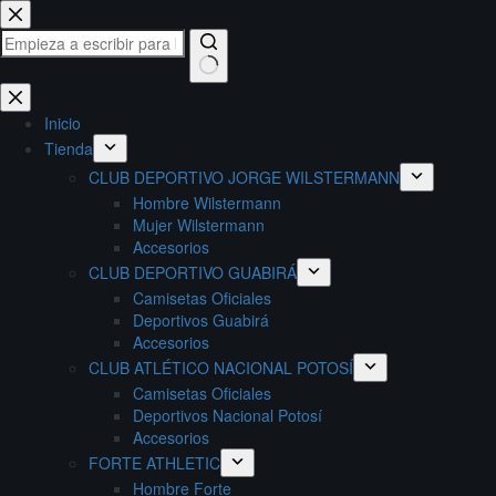
Saltar
al
contenido
Sin
resultados
Inicio
Tienda
CLUB DEPORTIVO JORGE WILSTERMANN
Hombre Wilstermann
Mujer Wilstermann
Accesorios
CLUB DEPORTIVO GUABIRÁ
Camisetas Oficiales
Deportivos Guabirá
Accesorios
CLUB ATLÉTICO NACIONAL POTOSÍ
Camisetas Oficiales
Deportivos Nacional Potosí
Accesorios
FORTE ATHLETIC
Hombre Forte