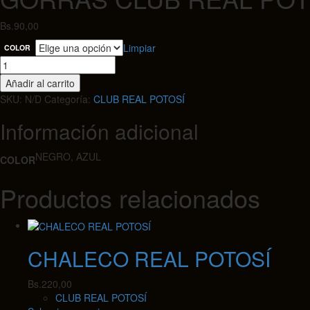
Bs.
90,00
Limpiar
COLOR
GORRAS
CLUB
Añadir al carrito
REAL
SKU:
N/D
Categoría:
CLUB REAL POTOSÍ
POTOSÍ
cantidad
Información adicional
NEGRO, AZUL
COLOR
Productos relacionados
CHALECO REAL POTOSÍ
Bs.
220,00
CLUB REAL POTOSÍ