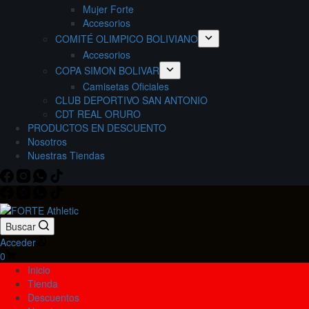
Mujer Forte
Accesorios
COMITÉ OLIMPICO BOLIVIANO
Accesorios
COPA SIMON BOLIVAR
Camisetas Oficiales
CLUB DEPORTIVO SAN ANTONIO
CDT REAL ORURO
PRODUCTOS EN DESCUENTO
Nosotros
Nuestras Tiendas
Buscar
Acceder
Carro
0
de
Inicio
compra
Tienda
Descuentos