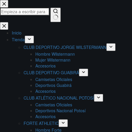
Saltar
al
contenido
Sin
resultados
Inicio
Tienda
CLUB DEPORTIVO JORGE WILSTERMANN
Hombre Wilstermann
Mujer Wilstermann
Accesorios
CLUB DEPORTIVO GUABIRÁ
Camisetas Oficiales
Deportivos Guabirá
Accesorios
CLUB ATLÉTICO NACIONAL POTOSÍ
Camisetas Oficiales
Deportivos Nacional Potosí
Accesorios
FORTE ATHLETIC
Hombre Forte