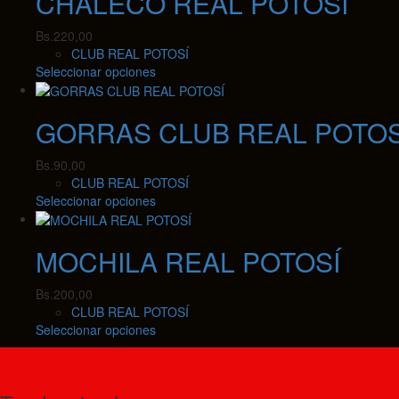
CHALECO REAL POTOSÍ
variantes.
Bs.150,00
Las
Bs.
220,00
opciones
CLUB REAL POTOSÍ
se
Este
Seleccionar opciones
pueden
producto
elegir
tiene
en
GORRAS CLUB REAL POTOS
múltiples
la
variantes.
página
Las
Bs.
90,00
de
opciones
CLUB REAL POTOSÍ
producto
se
Este
Seleccionar opciones
pueden
producto
elegir
tiene
en
MOCHILA REAL POTOSÍ
múltiples
la
variantes.
página
Las
Bs.
200,00
de
opciones
CLUB REAL POTOSÍ
producto
se
Este
Seleccionar opciones
pueden
producto
elegir
tiene
en
múltiples
la