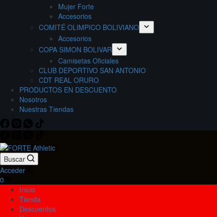
Mujer Forte
Accesorios
COMITÉ OLIMPICO BOLIVIANO
Accesorios
COPA SIMON BOLIVAR
Camisetas Oficiales
CLUB DEPORTIVO SAN ANTONIO
CDT REAL ORURO
PRODUCTOS EN DESCUENTO
Nosotros
Nuestras Tiendas
Buscar
Acceder
Carro
0
de
Inicio
compra
Tienda
Descuentos